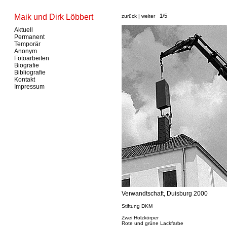
Maik und Dirk Löbbert
1/5
zurück
|
weiter
Aktuell
Permanent
Temporär
Anonym
Fotoarbeiten
Biografie
Bibliografie
Kontakt
Impressum
Verwandtschaft, Duisburg 2000
Stiftung DKM
Zwei Holzkörper
Rote und grüne Lackfarbe