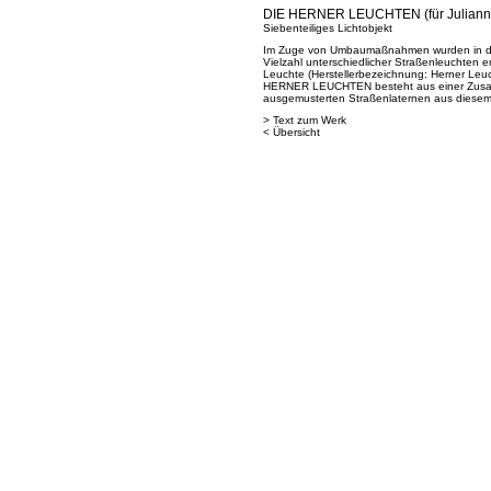
DIE HERNER LEUCHTEN (für Juliann
Siebenteiliges Lichtobjekt
Im Zuge von Umbaumaßnahmen wurden in d
Vielzahl unterschiedlicher Straßenleuchten e
Leuchte (Herstellerbezeichnung: Herner Leuch
HERNER LEUCHTEN besteht aus einer Zusam
ausgemusterten Straßenlaternen aus diesem
> Text zum Werk
< Übersicht