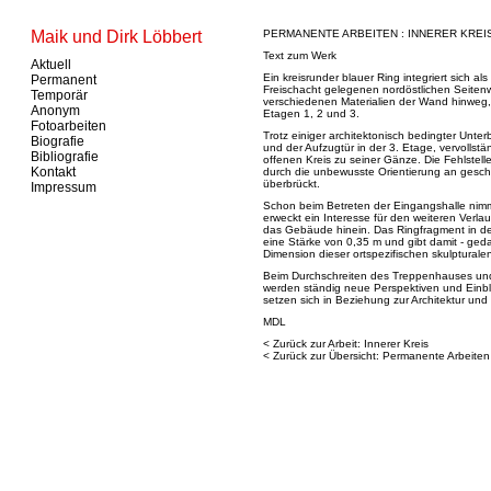
Maik und Dirk Löbbert
PERMANENTE ARBEITEN : INNERER KREI
Text zum Werk
Aktuell
Ein kreisrunder blauer Ring integriert sich 
Permanent
Freischacht gelegenen nordöstlichen Seite
Temporär
verschiedenen Materialien der Wand hinweg,
Anonym
Etagen 1, 2 und 3.
Fotoarbeiten
Trotz einiger architektonisch bedingter Unt
Biografie
und der Aufzugtür in der 3. Etage, vervollst
Bibliografie
offenen Kreis zu seiner Gänze. Die Fehlstell
Kontakt
durch die unbewusste Orientierung an gesc
überbrückt.
Impressum
Schon beim Betreten der Eingangshalle nimm
erweckt ein Interesse für den weiteren Verlau
das Gebäude hinein. Das Ringfragment in d
eine Stärke von 0,35 m und gibt damit - geda
Dimension dieser ortspezifischen skulpturalen
Beim Durchschreiten des Treppenhauses un
werden ständig neue Perspektiven und Einbli
setzen sich in Beziehung zur Architektur und 
MDL
< Zurück zur Arbeit: Innerer Kreis
< Zurück zur Übersicht: Permanente Arbeiten