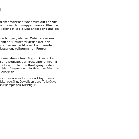
S
als 8 cm erhabenes Wandrelief auf der zum
nwand des Haupttreppenhauses. Über die
 verbindet er die Eingangsebene und die
erbrechungen, wie den Zwischendecken
ändigt der Betrachter gedanklich den
en in der real sichtbaren Form, werden
hlossenen, vollkommenen Formen
t man das untere Ringstück wahr. Es
f und begleitet den Besucher förmlich in
er oberen Ecke des Durchgangs erhält
nklich fortgesetzt - die Gesamtstärke und
 Arbeit an.
d von den verschiedenen Etagen aus
cke gewährt. Jeweils andere Teilstücke
zur kompletten Kreisfigur.